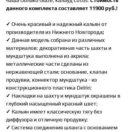
чаша Облако Glaze, калауд Lotus.
Стоимость
данного комплекта составляет 11900 руб.!
✓
Очень красивый и надежный кальян
от
производителя из Нижнего Новгорода
;
✓
Данная модель собрана из различных
материалов: декоративная часть шахты и
мундштука выполнена из акрила;
металлические части сделаны из
нержавеющей стали
; основание, клапан
продувки, коннектор мундштука - из
конструкционного пластика Delrin
;
✓
Накладки на шахту и мундштук окрашены в
глубокий насыщенный красный цвет;
✓
Кальян имеет классическую тягу без
диффузора и отличную продувку;
✓
Система соединения шланга с основанием