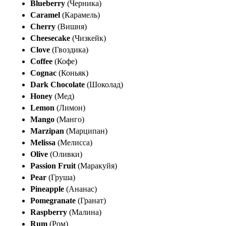
Blueberry
(Черника)
Caramel
(Карамель)
Cherry
(Вишня)
Cheesecake
(Чизкейк)
Clove
(Гвоздика)
Coffee
(Кофе)
Cognac
(Коньяк)
Dark Chocolate
(Шоколад)
Honey
(Мед)
Lemon
(Лимон)
Mango
(Манго)
Marzipan
(Марципан)
Melissa
(Мелисса)
Olive
(Оливки)
Passion Fruit
(Маракуйя)
Pear
(Груша)
Pineapple
(Ананас)
Pomegranate
(Гранат)
Raspberry
(Малина)
Rum
(Ром)