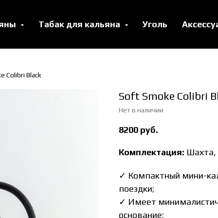
ьяны
Табак для кальяна
Уголь
Аксесс
 Colibri Black
Soft Smoke Colibri B
Нет в наличии
8200
руб.
Комплектация:
Шахта,
✓ Компактный мини-каль
поездки;
✓ Имеет минималистич
основание;