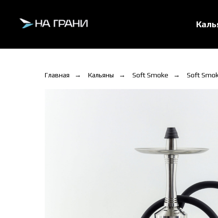
Кал
Главная
→
Кальяны
→
Soft Smoke
→
Soft Smoke