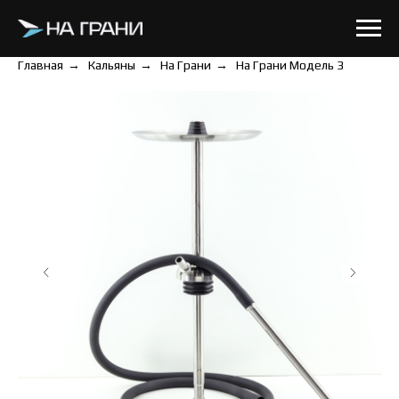
Главная
→
Кальяны
→
На Грани
→
На Грани Модель 3