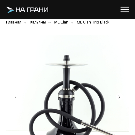
Главная
→
Кальяны
→
ML Clan
→
ML Clan Trip Black