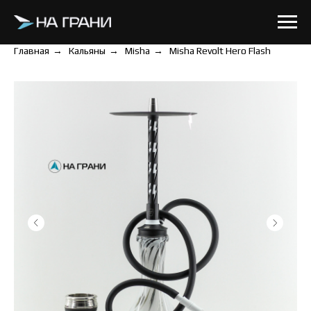
Главная
→
Кальяны
→
Misha
→
Misha Revolt Hero Flash