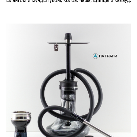
шлангом и мундштуком, колба, чаша, щипцы и калауд.