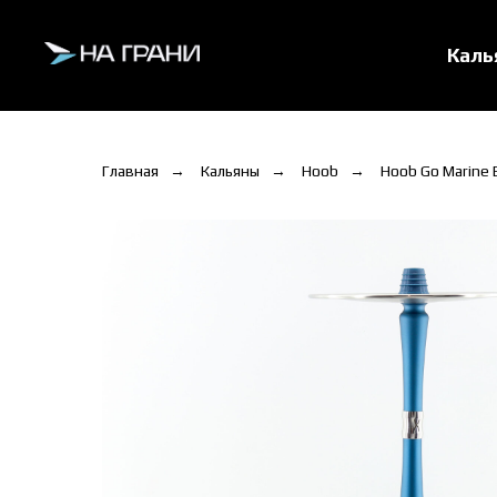
Кал
Главная
→
Кальяны
→
Hoob
→
Hoob Go Marine 