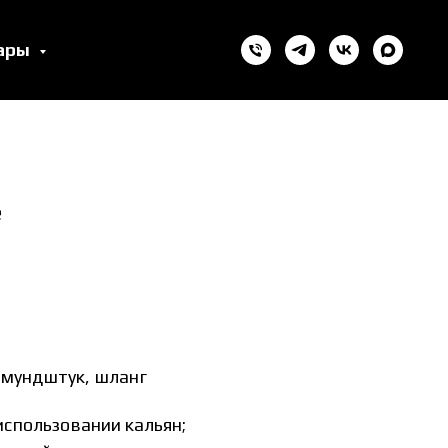
уары
e
мундштук, шланг
использовании кальян;