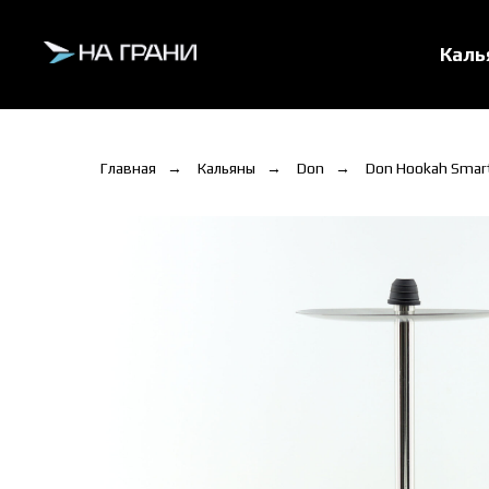
Кал
Главная
→
Кальяны
→
Don
→
Don Hookah Smar