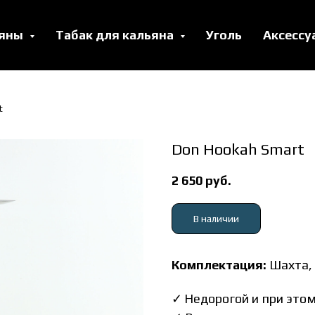
ьяны
Табак для кальяна
Уголь
Аксесс
t
Don Hookah Smart
2 650
руб.
В наличии
Комплектация:
Шахта,
✓
Недорогой и при этом