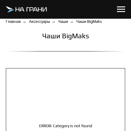
Главная
→
Аксессуары
→
Чаши
→
Чаши BigMaks
Чаши BigMaks
ERROR: Category is not found