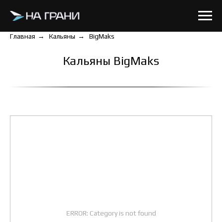
Главная
→
Кальяны
→
BigMaks
Кальяны BigMaks
ERROR: Category is not found