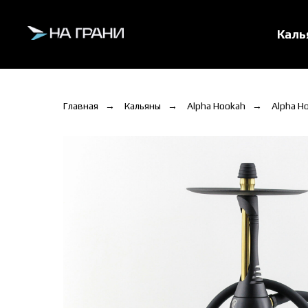
Кал
Главная
→
Кальяны
→
Alpha Hookah
→
Alpha Ho