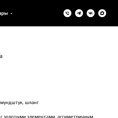
уары
a
 мундштук, шланг
 с золотыми элементами, ассиметричным