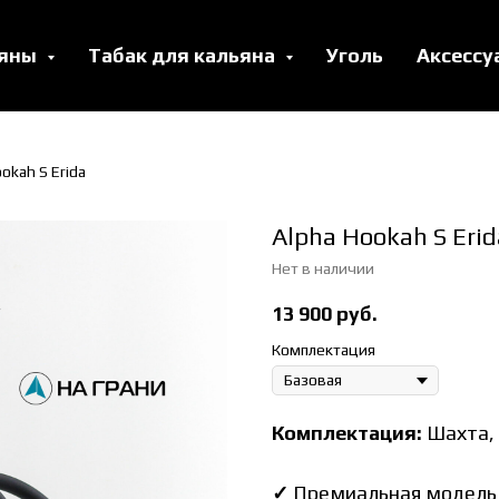
ьяны
Табак для кальяна
Уголь
Аксесс
okah S Erida
Alpha Hookah S Erid
Нет в наличии
13 900
руб.
Комплектация
Комплектация:
Шахта,
✓
Премиальная модель