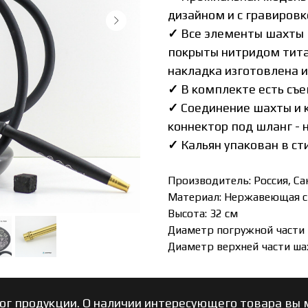
дизайном и с гравировк
✓
Все элементы шахты 
покрыты нитридом тита
накладка изготовлена 
✓
В комплекте есть съе
✓
Соединение шахты и 
коннектор под шланг - 
✓
Кальян упакован в ст
Производитель: Россия, С
Материал: Нержавеющая с
Высота: 32 см
Диаметр погружной части 
Диаметр верхней части ша
ог продукции. О наличии интересующего товара вы м