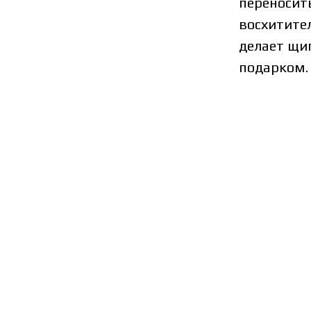
переносит
восхитите
делает щи
подарком.