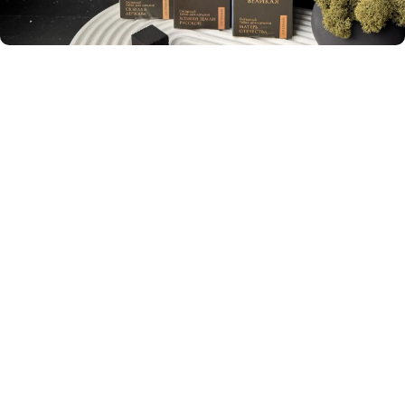
Marinage
Marinage – российские сигары для кальяна.
Совместный проект российской сигарной
фабрики «ТАИНО» и Лаборатории NUR. В
отличие от классической «варки», табак здесь
именно «маринуется», проходя долгий путь
холодной ферментации. Это не просто смесь
листьев, а продуманный союз российского
производства и кубинского мастерства скрутки.
Сигары изначально крутятся под технические
требования будущего кальянного прокура.
Главная задача бренда MARINAGE — Добиться